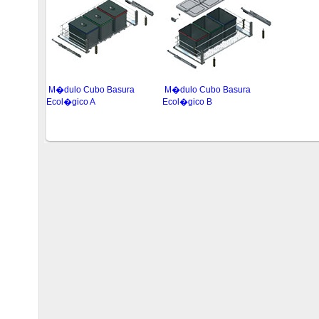
M�dulo Cubo Basura
M�dulo Cubo Basura
Ecol�gico A
Ecol�gico B