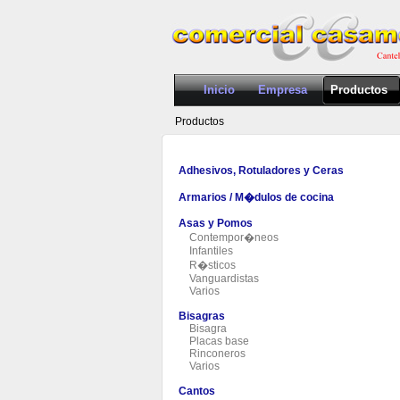
Inicio
Empresa
Productos
Productos
Adhesivos, Rotuladores y Ceras
Armarios / M�dulos de cocina
Asas y Pomos
Contempor�neos
Infantiles
R�sticos
Vanguardistas
Varios
Bisagras
Bisagra
Placas base
Rinconeros
Varios
Cantos