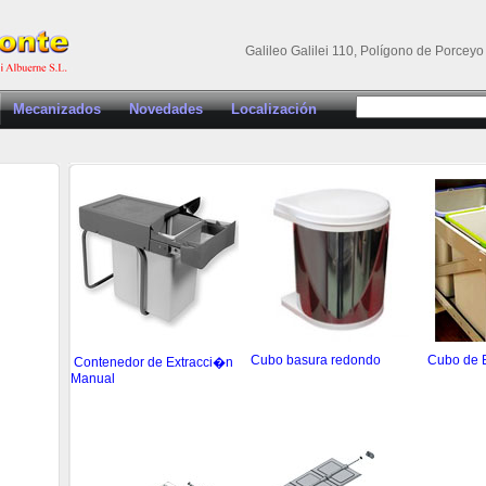
Galileo Galilei 110, Polígono de Porceyo
Mecanizados
Novedades
Localización
Cubo basura redondo
Cubo de 
Contenedor de Extracci�n
Manual