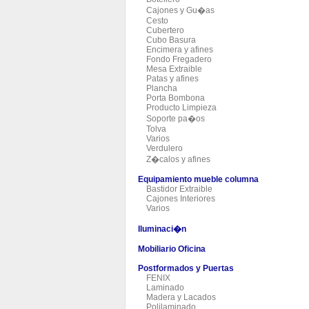
Cajones y Gu�as
Cesto
Cubertero
Cubo Basura
Encimera y afines
Fondo Fregadero
Mesa Extraible
Patas y afines
Plancha
Porta Bombona
Producto Limpieza
Soporte pa�os
Tolva
Varios
Verdulero
Z�calos y afines
Equipamiento mueble columna
Bastidor Extraible
Cajones Interiores
Varios
Iluminaci�n
Mobiliario Oficina
Postformados y Puertas
FENIX
Laminado
Madera y Lacados
Polilaminado