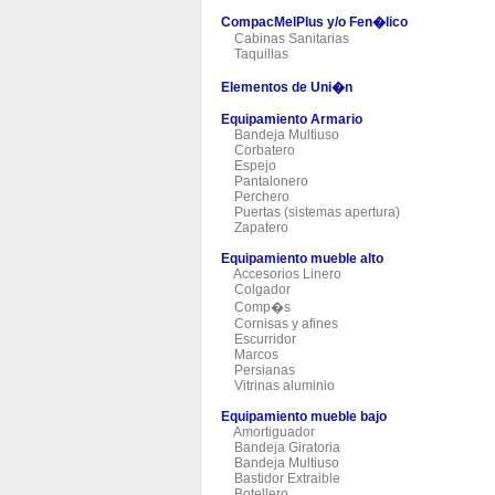
CompacMelPlus y/o Fen�lico
Cabinas Sanitarias
Taquillas
Elementos de Uni�n
Equipamiento Armario
Bandeja Multiuso
Corbatero
Espejo
Pantalonero
Perchero
Puertas (sistemas apertura)
Zapatero
Equipamiento mueble alto
Accesorios Linero
Colgador
Comp�s
Cornisas y afines
Escurridor
Marcos
Persianas
Vitrinas aluminio
Equipamiento mueble bajo
Amortiguador
Bandeja Giratoria
Bandeja Multiuso
Bastidor Extraible
Botellero