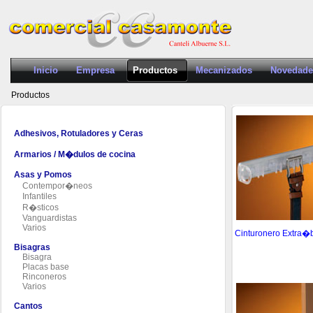
Inicio
Empresa
Productos
Mecanizados
Novedade
Productos
Adhesivos, Rotuladores y Ceras
Armarios / M�dulos de cocina
Asas y Pomos
Contempor�neos
Infantiles
R�sticos
Vanguardistas
Varios
Cinturonero Extra�
Bisagras
Bisagra
Placas base
Rinconeros
Varios
Cantos