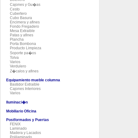
Cajones y Gu�as
Cesto
Cubertero
Cubo Basura
Encimera y afines
Fondo Fregadero
Mesa Extraible
Patas y afines
Plancha
Porta Bombona
Producto Limpieza
Soporte pa�os
Tolva
Varios
Verdulero
Z�calos y afines
Equipamiento mueble columna
Bastidor Extraible
Cajones Interiores
Varios
Iluminaci�n
Mobiliario Oficina
Postformados y Puertas
FENIX
Laminado
Madera y Lacados
Polilaminado