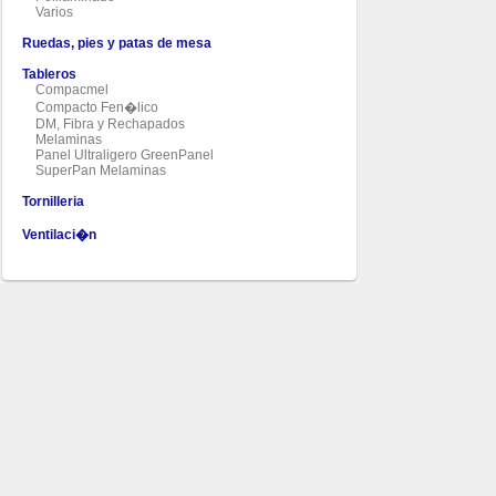
Varios
Ruedas, pies y patas de mesa
Tableros
Compacmel
Compacto Fen�lico
DM, Fibra y Rechapados
Melaminas
Panel Ultraligero GreenPanel
SuperPan Melaminas
Tornilleria
Ventilaci�n