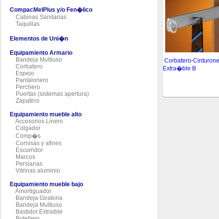
CompacMelPlus y/o Fen�lico
Cabinas Sanitarias
Taquillas
Elementos de Uni�n
Equipamiento Armario
Bandeja Multiuso
Corbatero-Cinturon
Corbatero
Extra�ble B
Espejo
Pantalonero
Perchero
Puertas (sistemas apertura)
Zapatero
Equipamiento mueble alto
Accesorios Linero
Colgador
Comp�s
Cornisas y afines
Escurridor
Marcos
Persianas
Vitrinas aluminio
Equipamiento mueble bajo
Amortiguador
Bandeja Giratoria
Bandeja Multiuso
Bastidor Extraible
Botellero