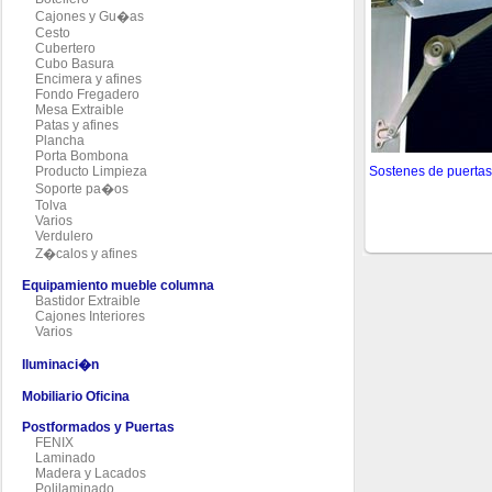
Cajones y Gu�as
Cesto
Cubertero
Cubo Basura
Encimera y afines
Fondo Fregadero
Mesa Extraible
Patas y afines
Plancha
Porta Bombona
Sostenes de puerta
Producto Limpieza
Soporte pa�os
Tolva
Varios
Verdulero
Z�calos y afines
Equipamiento mueble columna
Bastidor Extraible
Cajones Interiores
Varios
Iluminaci�n
Mobiliario Oficina
Postformados y Puertas
FENIX
Laminado
Madera y Lacados
Polilaminado