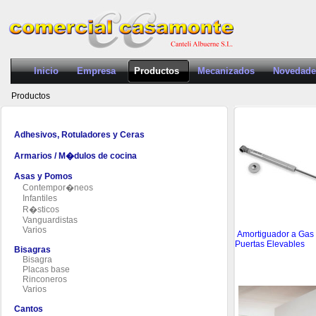
Inicio
Empresa
Productos
Mecanizados
Novedade
Productos
Adhesivos, Rotuladores y Ceras
Armarios / M�dulos de cocina
Asas y Pomos
Contempor�neos
Infantiles
R�sticos
Vanguardistas
Varios
Amortiguador a Gas
Puertas Elevables
Bisagras
Bisagra
Placas base
Rinconeros
Varios
Cantos