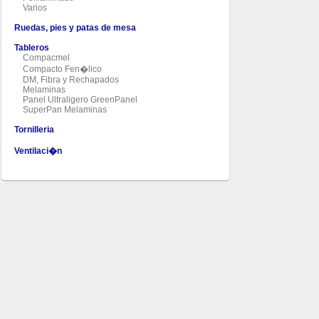
Varios
Ruedas, pies y patas de mesa
Tableros
Compacmel
Compacto Fen�lico
DM, Fibra y Rechapados
Melaminas
Panel Ultraligero GreenPanel
SuperPan Melaminas
Tornilleria
Ventilaci�n