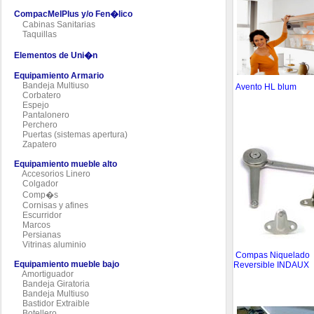
CompacMelPlus y/o Fen�lico
Cabinas Sanitarias
Taquillas
Elementos de Uni�n
Equipamiento Armario
Bandeja Multiuso
Avento HL blum
Corbatero
Espejo
Pantalonero
Perchero
Puertas (sistemas apertura)
Zapatero
Equipamiento mueble alto
Accesorios Linero
Colgador
Comp�s
Cornisas y afines
Escurridor
Marcos
Persianas
Vitrinas aluminio
Compas Niquelado
Equipamiento mueble bajo
Reversible INDAUX
Amortiguador
Bandeja Giratoria
Bandeja Multiuso
Bastidor Extraible
Botellero