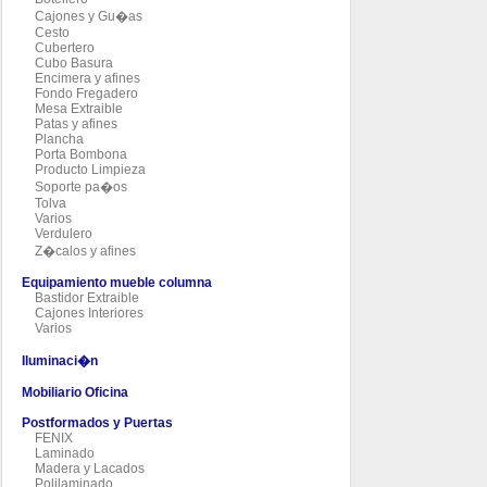
Cajones y Gu�as
Cesto
Cubertero
Cubo Basura
Encimera y afines
Fondo Fregadero
Mesa Extraible
Patas y afines
Plancha
Porta Bombona
Producto Limpieza
Soporte pa�os
Tolva
Varios
Verdulero
Z�calos y afines
Equipamiento mueble columna
Bastidor Extraible
Cajones Interiores
Varios
Iluminaci�n
Mobiliario Oficina
Postformados y Puertas
FENIX
Laminado
Madera y Lacados
Polilaminado