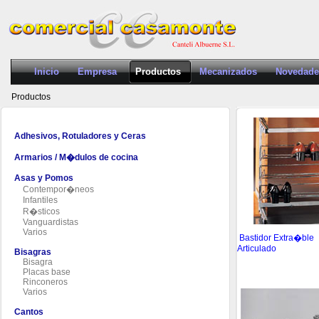
Inicio
Empresa
Productos
Mecanizados
Novedade
Productos
Adhesivos, Rotuladores y Ceras
Armarios / M�dulos de cocina
Asas y Pomos
Contempor�neos
Infantiles
R�sticos
Vanguardistas
Varios
Bastidor Extra�ble
Articulado
Bisagras
Bisagra
Placas base
Rinconeros
Varios
Cantos