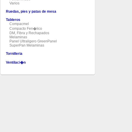
Varios
Ruedas, pies y patas de mesa
Tableros
Compacmel
Compacto Fen�lico
DM, Fibra y Rechapados
Melaminas
Panel Ultraligero GreenPanel
SuperPan Melaminas
Tornilleria
Ventilaci�n