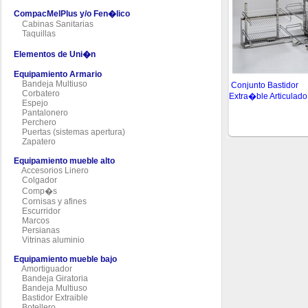
CompacMelPlus y/o Fen�lico
Cabinas Sanitarias
Taquillas
Elementos de Uni�n
Equipamiento Armario
Bandeja Multiuso
Conjunto Bastidor
Corbatero
Extra�ble Articulado
Espejo
Pantalonero
Perchero
Puertas (sistemas apertura)
Zapatero
Equipamiento mueble alto
Accesorios Linero
Colgador
Comp�s
Cornisas y afines
Escurridor
Marcos
Persianas
Vitrinas aluminio
Equipamiento mueble bajo
Amortiguador
Bandeja Giratoria
Bandeja Multiuso
Bastidor Extraible
Botellero