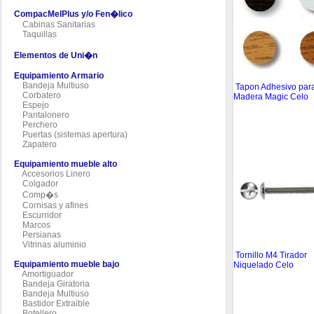
CompacMelPlus y/o Fen�lico
Cabinas Sanitarias
Taquillas
Elementos de Uni�n
Equipamiento Armario
Bandeja Multiuso
Tapon Adhesivo par
Corbatero
Madera Magic Celo
Espejo
Pantalonero
Perchero
Puertas (sistemas apertura)
Zapatero
Equipamiento mueble alto
Accesorios Linero
Colgador
Comp�s
Cornisas y afines
Escurridor
Marcos
Persianas
Vitrinas aluminio
Tornillo M4 Tirador
Equipamiento mueble bajo
Niquelado Celo
Amortiguador
Bandeja Giratoria
Bandeja Multiuso
Bastidor Extraible
Botellero