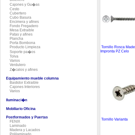
Cajones y Gu�as
Cesto
Cubertero
Cubo Basura
Encimera y afines
Fondo Fregadero
Mesa Extraible
Patas y afines
Plancha
Porta Bombona
Tornillo Rosca Made
Producto Limpieza
Impronta PZ Celo
Soporte pa�os
Tolva
Varios
Verdulero
Z�calos y afines
Equipamiento mueble columna
Bastidor Extraible
Cajones Interiores
Varios
Iluminaci�n
Mobiliario Oficina
Postformados y Puertas
Tornillo Varianta
FENIX
Laminado
Madera y Lacados
Polilaminado