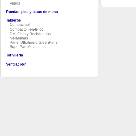
Varios
Ruedas, pies y patas de mesa
Tableros
Compacmel
Compacto Fen�lico
DM, Fibra y Rechapados
Melaminas
Panel Ultraligero GreenPanel
SuperPan Melaminas
Tornilleria
Ventilaci�n