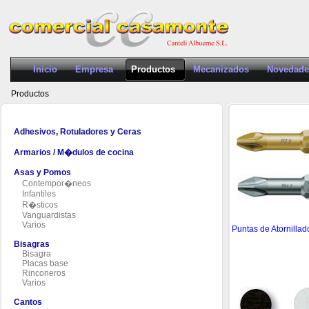
Inicio
Empresa
Productos
Mecanizados
Novedade
Productos
Adhesivos, Rotuladores y Ceras
Armarios / M�dulos de cocina
Asas y Pomos
Contempor�neos
Infantiles
R�sticos
Vanguardistas
Varios
Puntas de Atornillad
Bisagras
Bisagra
Placas base
Rinconeros
Varios
Cantos