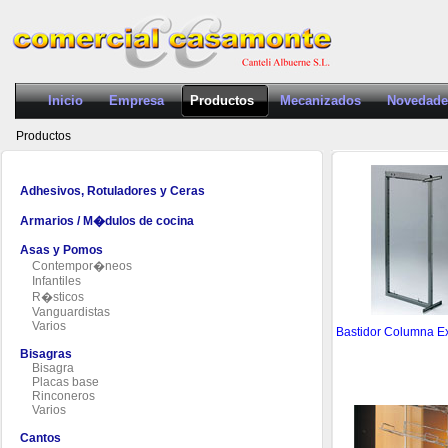
Inicio
Empresa
Productos
Mecanizados
Novedade
Productos
Adhesivos, Rotuladores y Ceras
Armarios / M�dulos de cocina
Asas y Pomos
Contempor�neos
Infantiles
R�sticos
Vanguardistas
Varios
Bastidor Columna Ex
Bisagras
Bisagra
Placas base
Rinconeros
Varios
Cantos