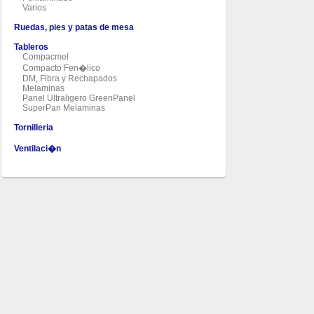
Varios
Ruedas, pies y patas de mesa
Tableros
Compacmel
Compacto Fen�lico
DM, Fibra y Rechapados
Melaminas
Panel Ultraligero GreenPanel
SuperPan Melaminas
Tornilleria
Ventilaci�n