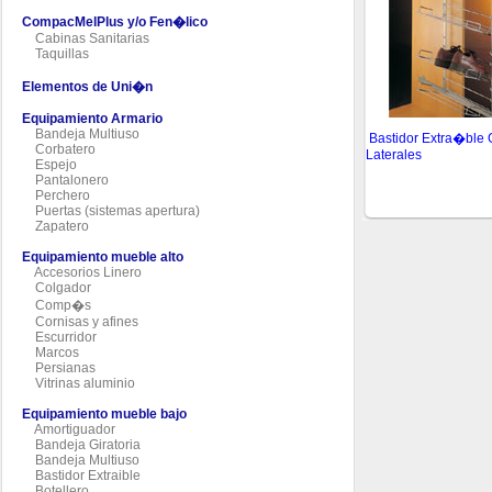
CompacMelPlus y/o Fen�lico
Cabinas Sanitarias
Taquillas
Elementos de Uni�n
Equipamiento Armario
Bandeja Multiuso
Bastidor Extra�ble
Corbatero
Laterales
Espejo
Pantalonero
Perchero
Puertas (sistemas apertura)
Zapatero
Equipamiento mueble alto
Accesorios Linero
Colgador
Comp�s
Cornisas y afines
Escurridor
Marcos
Persianas
Vitrinas aluminio
Equipamiento mueble bajo
Amortiguador
Bandeja Giratoria
Bandeja Multiuso
Bastidor Extraible
Botellero