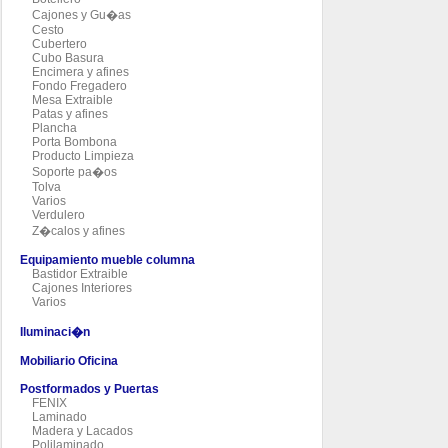
Cajones y Gu�as
Cesto
Cubertero
Cubo Basura
Encimera y afines
Fondo Fregadero
Mesa Extraible
Patas y afines
Plancha
Porta Bombona
Producto Limpieza
Soporte pa�os
Tolva
Varios
Verdulero
Z�calos y afines
Equipamiento mueble columna
Bastidor Extraible
Cajones Interiores
Varios
Iluminaci�n
Mobiliario Oficina
Postformados y Puertas
FENIX
Laminado
Madera y Lacados
Polilaminado