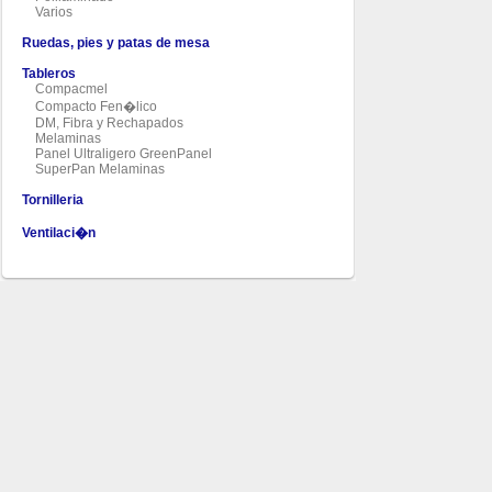
Varios
Ruedas, pies y patas de mesa
Tableros
Compacmel
Compacto Fen�lico
DM, Fibra y Rechapados
Melaminas
Panel Ultraligero GreenPanel
SuperPan Melaminas
Tornilleria
Ventilaci�n