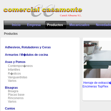
Inicio
Empresa
Productos
Mecanizados
Novedade
Productos
Adhesivos, Rotuladores y Ceras
Armarios / M�dulos de cocina
Asas y Pomos
Contempor�neos
Infantiles
R�sticos
Vanguardistas
Varios
Herraje de extracci
Encimeras TopFlex
Bisagras
Bisagra
Placas base
Rinconeros
Varios
Cantos