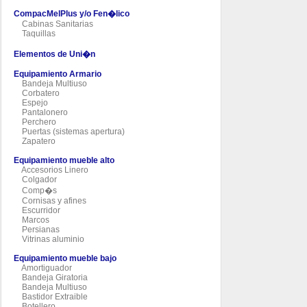
CompacMelPlus y/o Fen�lico
Cabinas Sanitarias
Taquillas
Elementos de Uni�n
Equipamiento Armario
Bandeja Multiuso
Corbatero
Espejo
Pantalonero
Perchero
Puertas (sistemas apertura)
Zapatero
Equipamiento mueble alto
Accesorios Linero
Colgador
Comp�s
Cornisas y afines
Escurridor
Marcos
Persianas
Vitrinas aluminio
Equipamiento mueble bajo
Amortiguador
Bandeja Giratoria
Bandeja Multiuso
Bastidor Extraible
Botellero