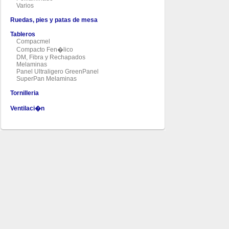
Varios
Ruedas, pies y patas de mesa
Tableros
Compacmel
Compacto Fen�lico
DM, Fibra y Rechapados
Melaminas
Panel Ultraligero GreenPanel
SuperPan Melaminas
Tornilleria
Ventilaci�n