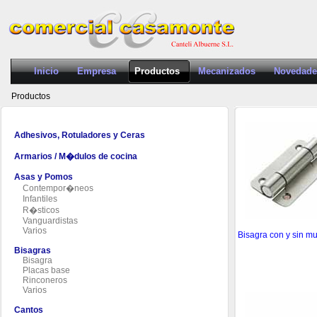
Inicio
Empresa
Productos
Mecanizados
Novedade
Productos
Adhesivos, Rotuladores y Ceras
Armarios / M�dulos de cocina
Asas y Pomos
Contempor�neos
Infantiles
R�sticos
Vanguardistas
Varios
Bisagra con y sin mu
Bisagras
Bisagra
Placas base
Rinconeros
Varios
Cantos