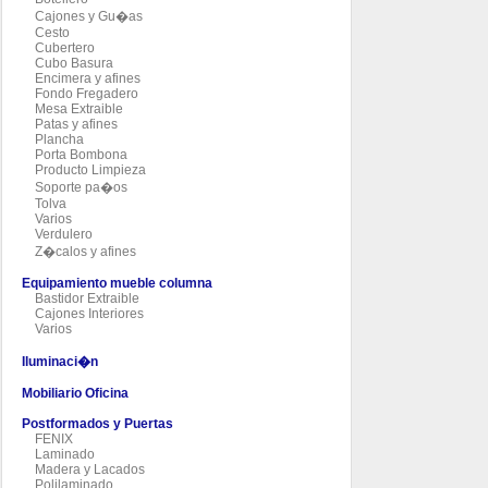
Cajones y Gu�as
Cesto
Cubertero
Cubo Basura
Encimera y afines
Fondo Fregadero
Mesa Extraible
Patas y afines
Plancha
Porta Bombona
Producto Limpieza
Soporte pa�os
Tolva
Varios
Verdulero
Z�calos y afines
Equipamiento mueble columna
Bastidor Extraible
Cajones Interiores
Varios
Iluminaci�n
Mobiliario Oficina
Postformados y Puertas
FENIX
Laminado
Madera y Lacados
Polilaminado