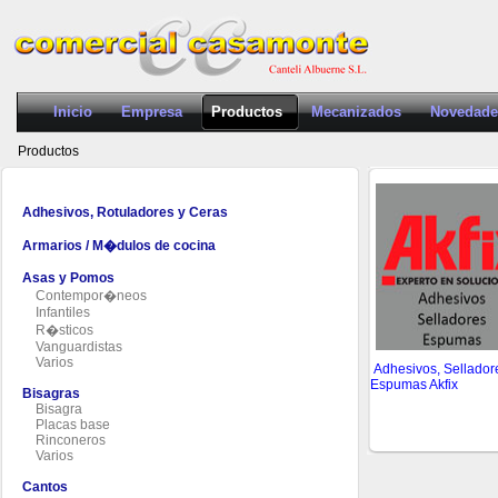
Inicio
Empresa
Productos
Mecanizados
Novedade
Productos
Adhesivos, Rotuladores y Ceras
Armarios / M�dulos de cocina
Asas y Pomos
Contempor�neos
Infantiles
R�sticos
Vanguardistas
Varios
Adhesivos, Sellador
Espumas Akfix
Bisagras
Bisagra
Placas base
Rinconeros
Varios
Cantos