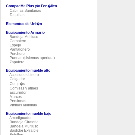
CompacMelPlus y/o Fen�lico
Cabinas Sanitarias
Taquillas
Elementos de Uni�n
Equipamiento Armario
Bandeja Multiuso
Corbatero
Espejo
Pantalonero
Perchero
Puertas (sistemas apertura)
Zapatero
Equipamiento mueble alto
Accesorios Linero
Colgador
Comp�s
Cornisas y afines
Escurridor
Marcos
Persianas
Vitrinas aluminio
Equipamiento mueble bajo
Amortiguador
Bandeja Giratoria
Bandeja Multiuso
Bastidor Extraible
Botellero