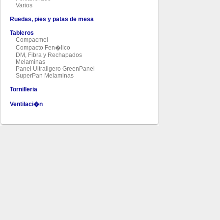
Varios
Ruedas, pies y patas de mesa
Tableros
Compacmel
Compacto Fen�lico
DM, Fibra y Rechapados
Melaminas
Panel Ultraligero GreenPanel
SuperPan Melaminas
Tornilleria
Ventilaci�n