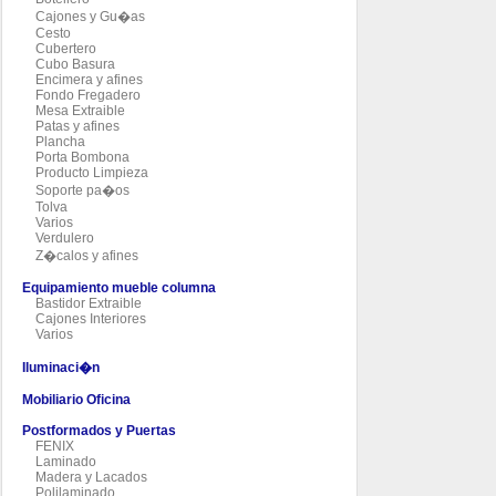
Cajones y Gu�as
Cesto
Cubertero
Cubo Basura
Encimera y afines
Fondo Fregadero
Mesa Extraible
Patas y afines
Plancha
Porta Bombona
Producto Limpieza
Soporte pa�os
Tolva
Varios
Verdulero
Z�calos y afines
Equipamiento mueble columna
Bastidor Extraible
Cajones Interiores
Varios
Iluminaci�n
Mobiliario Oficina
Postformados y Puertas
FENIX
Laminado
Madera y Lacados
Polilaminado