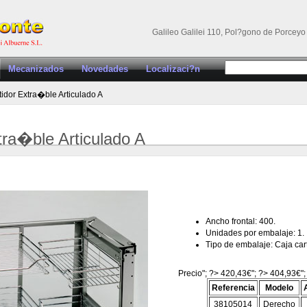
Galileo Galilei 110, Pol?gono de Porceyo 
Mecanizados
Novedades
Localizaci?n
idor Extra�ble Articulado A
ra�ble Articulado A
Ancho frontal: 400.
Unidades por embalaje: 1.
Tipo de embalaje: Caja ca
Precio"; ?> 420,43€"; ?> 404,93€";
Referencia
Modelo
38105014
Derecho