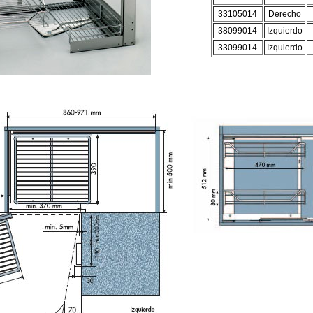
33105014
Derecho
38099014
Izquierdo
33099014
Izquierdo