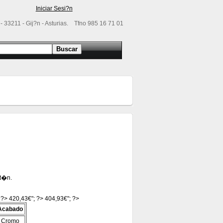
Iniciar Sesi?n
- 33211 - Gij?n - Asturias. Tfno 985 16 71 01
rt�n.
 ?> 420,43€"; ?> 404,93€"; ?>
Acabado
Cromo