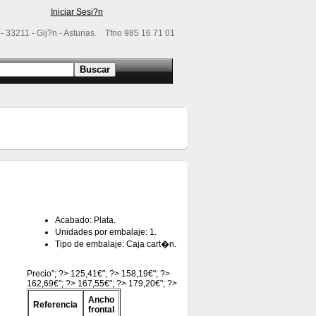
Iniciar Sesi?n
- 33211 - Gij?n - Asturias. Tfno 985 16 71 01
Acabado: Plata.
Unidades por embalaje: 1.
Tipo de embalaje: Caja cart�n.
Precio"; ?> 125,41€"; ?> 158,19€"; ?>
162,69€"; ?> 167,55€"; ?> 179,20€"; ?>
Ancho
Referencia
frontal