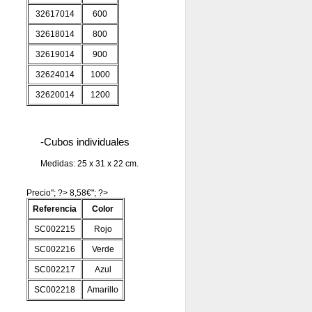
32617014
600
32618014
800
32619014
900
32624014
1000
32620014
1200
-Cubos individuales
Medidas: 25 x 31 x 22 cm.
Precio"; ?> 8,58€"; ?>
Referencia
Color
SC002215
Rojo
SC002216
Verde
SC002217
Azul
SC002218
Amarillo