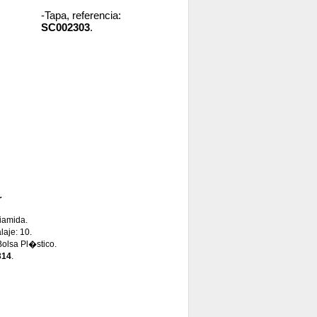
-Tapa, referencia:
SC002303
.
r
iamida.
aje: 10.
Bolsa Pl�stico.
314
.