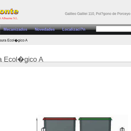
Galileo Galilei 110, Pol?gono de Porceyo 
Mecanizados
Novedades
Localizaci?n
ura Ecol�gico A
 Ecol�gico A