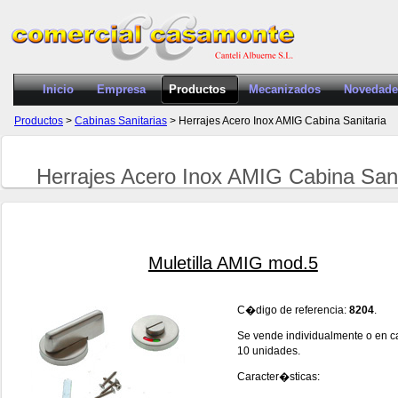
Inicio
Empresa
Productos
Mecanizados
Novedade
Productos
>
Cabinas Sanitarias
> Herrajes Acero Inox AMIG Cabina Sanitaria
Herrajes Acero Inox AMIG Cabina Sani
Muletilla AMIG mod.5
C�digo de referencia:
8204
.
Se vende individualmente o en c
10 unidades.
Caracter�sticas: