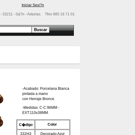
Iniciar Sesi?n
- 33211 - Gij?n - Asturias. Tfno 985 16 71 01
-Acabado: Porcelana Blanca
pintada a mano
con Herraje Bronce.
-Medidas: C-C:96MM -
EXT:110x38MM.
Color
C�digo
332H3
Decorado Azul