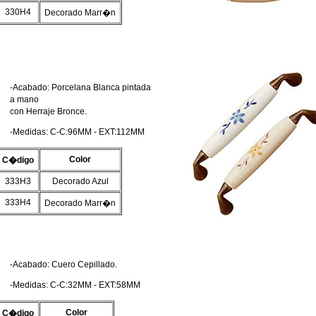
330H4
Decorado Marr�n
-Acabado: Porcelana Blanca pintada
a mano
con Herraje Bronce.
-Medidas: C-C:96MM - EXT:112MM
Color
C�digo
333H3
Decorado Azul
333H4
Decorado Marr�n
-Acabado: Cuero Cepillado.
-Medidas: C-C:32MM - EXT:58MM
Color
C�digo