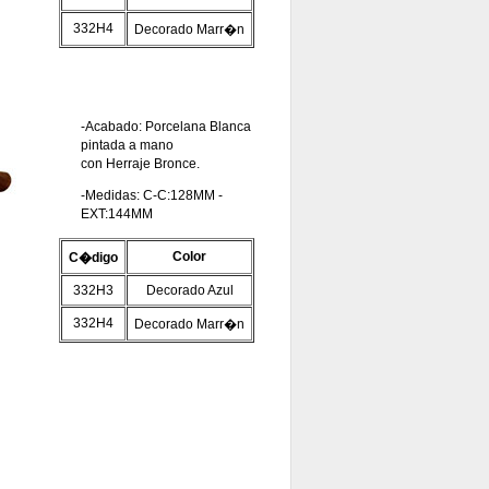
332H4
Decorado Marr�n
-Acabado: Porcelana Blanca
pintada a mano
con Herraje Bronce.
-Medidas: C-C:128MM -
EXT:144MM
Color
C�digo
332H3
Decorado Azul
332H4
Decorado Marr�n