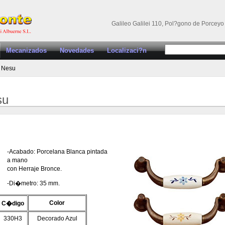
Galileo Galilei 110, Pol?gono de Porceyo 
Mecanizados
Novedades
Localizaci?n
 Nesu
su
-Acabado: Porcelana Blanca pintada
a mano
con Herraje Bronce.
-Di�metro: 35 mm.
Color
C�digo
330H3
Decorado Azul