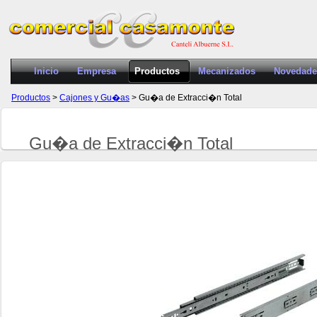
Inicio
Empresa
Productos
Mecanizados
Novedade
Productos
>
Cajones y Gu�as
> Gu�a de Extracci�n Total
Gu�a de Extracci�n Total