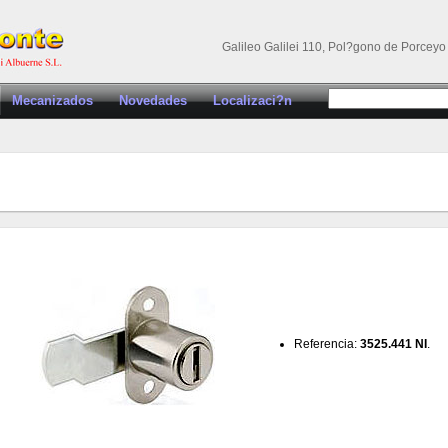
Galileo Galilei 110, Pol?gono de Porceyo 
Mecanizados
Novedades
Localizaci?n
Referencia:
3525.441 NI
.